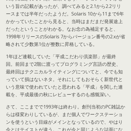
いう旨の記載があったが、調べてみると2.1から2.2リリ
ースまでは半年だったようだ。Solaris 10から11まで6年
かかっていたことから見ると、当時はまだまだ発展途上
だったということがわかる。なお念の為補足すると、
1998年リリースのSolaris 7からバージョン番号の2.xが省
略されて少数第1位が整数に昇格している。
1年ほど連載していた「平成こだわり倶楽部」が最終
回。前回まで2階に渡ってプログラミング言語の歴史、
最終回はテクニカルライティングについてと、今でも知
っていて損はないネタ。それにしてもおそらく新世代と
いう意味で使われていたと思われる「平成」を関した連
載を、平成最後の秋にレビューするのも感慨深い。
さて、ここまでで1993年は終わり。創刊当初のPC雑誌か
らは様変わりしているが、まだ個人でワークステーショ
ンを使うという目線がメインとなっているので、やはり
今とはテイストが違う。これが今と同じような誌面にな