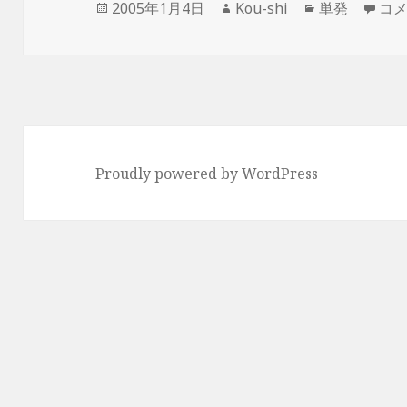
投
作
カ
ツー
2005年1月4日
Kou-shi
単発
コ
稿
成
テ
日:
者
ゴ
リ
ー
Proudly powered by WordPress