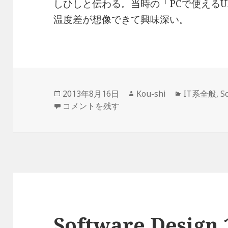
しひしと伝わる。当時の「PCで使えるU
温度差が想像できて興味深い。
投
作
カ
2013年8月16日
Kou-shi
IT系全般
,
S
稿
Software Design 1991年3月号 に
成
テ
コメントを残す
日:
者
ゴ
リ
ー
Software Desig