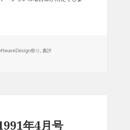
oftwareDesign祭り
,
書評
n 1991年4月号