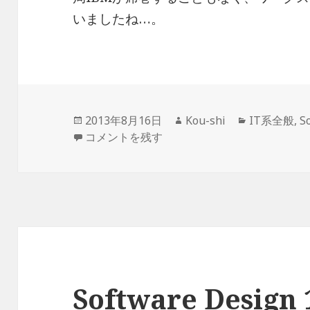
いましたね…。
投
作
カ
2013年8月16日
Kou-shi
IT系全般
,
S
稿
Software Design 1991年5月号 に
成
テ
コメントを残す
日:
者
ゴ
リ
ー
Software Desig