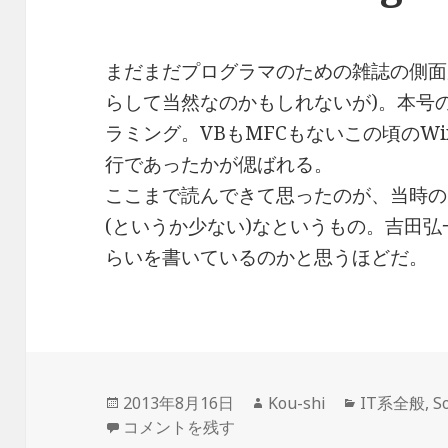
まだまだプログラマのための雑誌の側面
らして当然なのかもしれないが)。本号の特
ラミング。VBもMFCもないこの頃のWi
行であったかが偲ばれる。
ここまで読んできて思ったのが、当時の
(というか少ない)なというもの。吉田
らいを書いているのかと思うほどだ。
投
作
カ
2013年8月16日
Kou-shi
IT系全般
,
S
稿
Software Design 1991年4月号 に
成
テ
コメントを残す