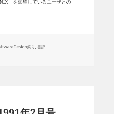
NIX」を熱望しているユーザとの
oftwareDesign祭り
,
書評
n 1991年2月号