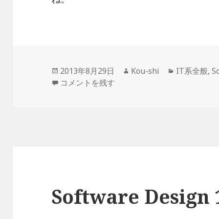
投
作
カ
2013年8月29日
Kou-shi
IT系全般
,
S
稿
Software Design 1991年6月号 に
成
テ
コメントを残す
日:
者
ゴ
リ
ー
Software Desig