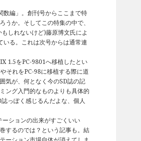
関数編」。創刊号からここまで特
ろうか。そしてこの特集の中で、
かもしれないけど)藤原博文氏によ
ている。これは次号からは通常連
1.5をPC-9801へ移植したとい
やそれをPC-98に移植する際に道
囲気が、何となく今のSD誌の記
ミング入門的なものよりも具体的
D誌っぽく感じるんだよな、個人
ステーションの出来がすごくいい
席巻するのでは？という記事も。結
ステーション市場自体が消えてしま