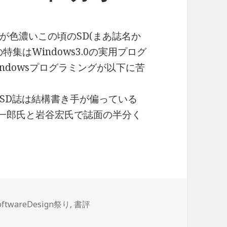
が色濃いこの頃のSD(まあ誌名か
集はWindows3.0の実用プログ
ndowsプログラミングが以下に苦
SD誌は結構書き手が偏っている
弘一郎氏と岩谷宏氏で誌面の半分く
oftwareDesign祭り
,
書評