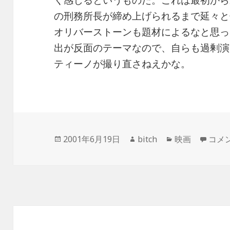
く感じるというものだ。これは最初から
の刑務所長が締め上げられるまで延々と
オリバーストーンも題材によるなと思っ
出が反面のテーマなので、自らも過剰演
ティーノが撮り直さねえかな。
投
作
カ
ナチ
2001年6月19日
bitch
映画
コメ
稿
成
テ
日:
者
ゴ
リ
ー