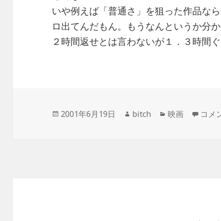
いや例えば「普通さ」を狙った作品なら
ロ出てんだもん。もうなんというか分か
２時間返せとは言わないが１．３時間ぐ
投
作
カ
RON
2001年6月19日
bitch
映画
コメ
稿
成
テ
日:
者
ゴ
リ
ー