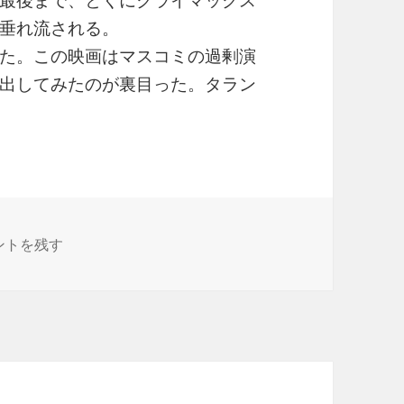
最後まで、とくにクライマックス
垂れ流される。
た。この映画はマスコミの過剰演
出してみたのが裏目った。タラン
ュラル・ボーン・キラーズ ★☆☆☆☆ に
ントを残す