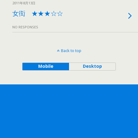
2011年8月13日
女衒 ★★★☆☆
NO RESPONSES
Back to top
Mobile
Desktop