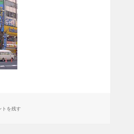
 に
ントを残す