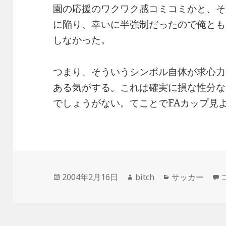
園の応援のワクワク感コミコミかと、そ
に陥り、幸いに半強制だったので俺とも
しなかった。
つまり、そういうシンボル自体が求心力
ある気がする。これは確実に損な性分な
でしょうがない。てことでFAカップ見
投
作
カ
2004年2月16日
bitch
サッカー
稿
成
テ
日:
者
ゴ
リ
ー