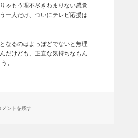
りゃもう理不尽きわまりない感覚
う一人だけ、ついにテレビ応援は
となるのはよっぽどでないと無理
んだけども、正直な気持ちなもん
よう。
銀子の唄 に
コメントを残す