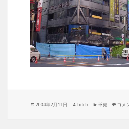
投
作
カ
Hush
2004年2月11日
bitch
単発
コメ
稿
成
テ
日:
者
ゴ
リ