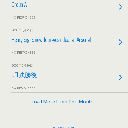
Group A
NO RESPONSES
2006年5月21日
Henry signs new four-year deal at Arsenal
NO RESPONSES
2006年5月20日
UCL決勝後
NO RESPONSES
Load More From This Month…
Back to top