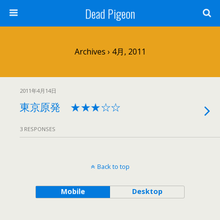
Dead Pigeon
Archives › 4月, 2011
2011年4月14日
東京原発 ★★★☆☆
3 RESPONSES
Back to top
Mobile
Desktop