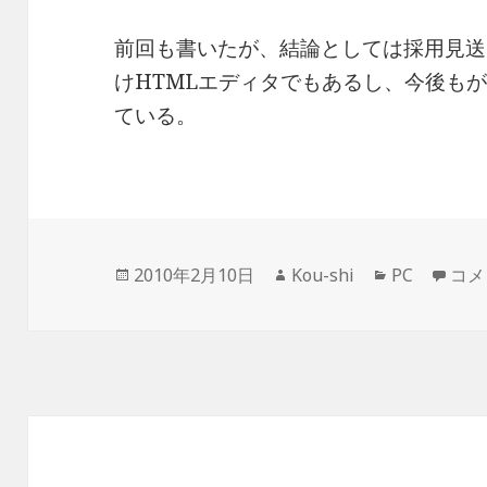
前回も書いたが、結論としては採用見送
けHTMLエディタでもあるし、今後も
ている。
投
作
カ
ブロ
2010年2月10日
Kou-shi
PC
コメ
稿
成
テ
日:
者
ゴ
リ
ー