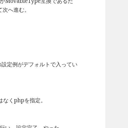
PIがMovableType互換であるた
して次へ進む。
の場合の設定例がデフォルトで入ってい
ではなくphpを指定。
行い、設定完了。やった。