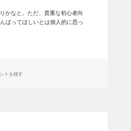
りかなと。ただ、貴重な初心者向
がんばってほしいとは個人的に思っ
グエディタを使ってみる その2 IBMホームページビルダー14
ントを残す