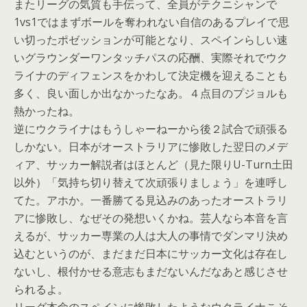
またリーグの気質も手伝って、全員がテクニシャンで
1vs1ではまずボールを奪われない自信のあるプレイで思
い切ったポゼッションが可能となり、スペインらしい速
いグラウンダーワンタッチパスの応酬、実際それでウク
ライナのディフェンスをかわして決定機を迎えることも
多く、良い面しか出なかったなあ。４点目のプジョルも
熱かったね。
逆にウクライナはもうしゃーねーから後２試合で頑張る
しかない。日本がオーストラリアに惨敗した翌日のメデ
ィア、サッカー解説者はほとんど（見た限りU-Turn土田
以外）「気持ち切り替えて次頑張りましょう」を連呼し
てた。アホか。一番勝てる見込みのあったオーストラリ
アに惨敗し、なぜその発想いくかね。芸人なら本音を言
えるが、サッカー専業の人は大人の事情でダンマリ決め
込むというのが、まだまだ日本にサッカー文化は存在し
ないし、根付かせる意志もまだないんだなあと感じさせ
られるよ。