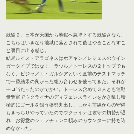
残酷２。日本が天国から地獄へ急降下する残酷さなら、
こちらはいきなり地獄に落とされて後はやることなすこ
と裏目に出る感じ。
結局ルイス・アラゴネスはホアキン／レジェスのウイン
ガータイプではなく、ラウル／トーレスの２トップでも
なく、ビジャ／Ｌ・ガルシアという直前のテストマッチ
で一番結果の良かった組み合わせを使ってきた。それが
モロ当たったのがでかい。トーレス含めて３人とも運動
量豊富でウクライナのディフェンスラインをかき乱し積
極的にゴールを狙う姿勢丸出し、しかも前線からの守備
もきっちりやっていたのでウクライナは攻守の切替が遅
れ、お得意のシェフチェンコ頼みのカウンターに持ち込
めなかった。