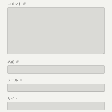
コメント
※
名前
※
メール
※
サイト