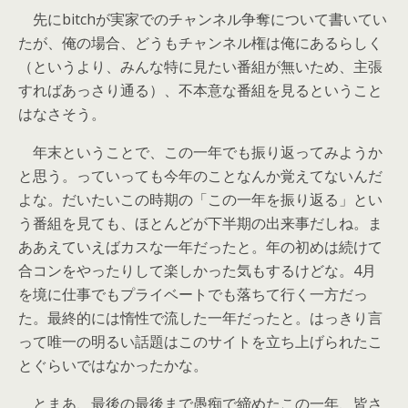
先にbitchが実家でのチャンネル争奪について書いてい
たが、俺の場合、どうもチャンネル権は俺にあるらしく
（というより、みんな特に見たい番組が無いため、主張
すればあっさり通る）、不本意な番組を見るということ
はなさそう。
年末ということで、この一年でも振り返ってみようか
と思う。っていっても今年のことなんか覚えてないんだ
よな。だいたいこの時期の「この一年を振り返る」とい
う番組を見ても、ほとんどが下半期の出来事だしね。ま
ああえていえばカスな一年だったと。年の初めは続けて
合コンをやったりして楽しかった気もするけどな。4月
を境に仕事でもプライベートでも落ちて行く一方だっ
た。最終的には惰性で流した一年だったと。はっきり言
って唯一の明るい話題はこのサイトを立ち上げられたこ
とぐらいではなかったかな。
とまあ、最後の最後まで愚痴で締めたこの一年、皆さ