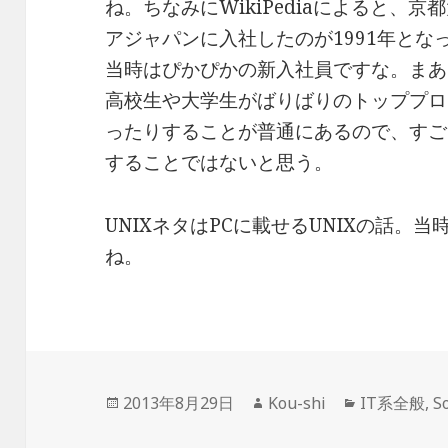
ね。ちなみにWikiPediaによると、
アジャパンに入社したのが1991年と
当時はぴかぴかの新入社員ですな。まあI
高校生や大学生がばりばりのトッププロ
ったりすることが普通にあるので、すご
することではないと思う。
UNIXネタはPCに載せるUNIXの話。当時
ね。
投
作
カ
2013年8月29日
Kou-shi
IT系全般
,
S
稿
成
テ