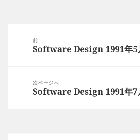
投
稿
前
Software Design 1991年
ナ
前
ビ
の
ゲ
投
ー
稿:
次ページへ
シ
Software Design 1991年
次
ョ
の
ン
投
稿: