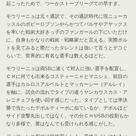
起こったためで、つーかストーブリーグての早すぎ。
モウリーニョは元々通訳で、その通訳時代に現ニューカ
ッスルのボビーロブソンやらかつてバルサやアヤックス
を率いた戦術大好きっ子のファンガールの下にいただけ
に、自身もかなりの戦術・戦略家だと言える。実際ポル
トを見てみると際だったタレントは強いて言うとデコぐ
らいで、世界的に有名な選手は数えるほどだ。
モウリーニョは両SBに速くて対人に強い選手を配置し、
ＣＨに何でも出来るコスティーニャとマニシェ、前目の
選手はカルロスアルベルトとマッカーシー（デルレイ）
を軸に、試合の流れでタイプの違うヤンカウスカス・ア
レニチェフを使い回す感じだった。タイプとしては準決
勝で当たったデポルティーボに似ているが、デポルほど
サイド攻撃丸出しではなく、その分ＣＨやSBの役割もか
なり多様で、要はなんでも受けられる感じがした。