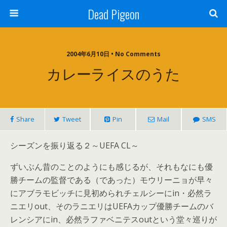
Dead Pigeon
2004年6月10日 • No Comments
カレーライスのうた
Share
Tweet
Pin
Mail
SMS
シーズンを振り返る２～UEFA CL～
ずいぶん昔のことのようにも感じるが、それもなにも優
勝チームの監督である（であった）モウリーニョが早々
にアブラモビッチに見初められチェルシーにin・必然ラ
ニエリout、そのラニエリはUEFAカップ優勝チームのバ
レンシアにin、必然ラファベニテスoutという堂々巡りが