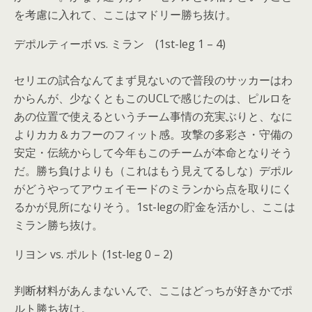
を考慮に入れて、ここはマドリー勝ち抜け。
デポルティーボ vs. ミラン (1st-leg 1 – 4)
セリエの試合なんてまず見ないので普段のサッカーはわ
からんが、少なくともこのUCLで感じたのは、ピルロを
あの位置で使えるというチーム事情の充実ぶりと、なに
よりカカ＆カフーのフィット感。攻撃の多彩さ・守備の
安定・伝統からして今年もこのチームが本命となりそう
だ。勝ち負けよりも（これはもう見えてるしな）デポル
がどうやってアウェイモードのミランから点を取りにく
るかが見所になりそう。1st-legの貯金を活かし、ここは
ミラン勝ち抜け。
リヨン vs. ポルト (1st-leg 0 – 2)
判断材料があんまないんで、ここはどっちが好きかでポ
ルト勝ち抜け。