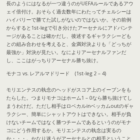
長のようにはなるが一つ違うのがUEFAルールであるアウ
ェイ倍付け。おそらく過去数年にわたってチェルシーは
ハイバリーで勝てた試しがないのではないか。その前例
からすると1st-legで引き分けたアーセナルにアドバンテ
ージがあることは確かだし、後述するギャラクシーども
との組み合わせを考えると、金満対決よりも「どっちが
最強か」対決が見たい。なによりアーセナルファンだ
し、ここはがっちりアーセナル勝ち抜け。
モナコ vs. レアルマドリード (1st-leg 2 – 4)
モリエンテスの執念のヘッドがスコア上のイーブンをも
たらした。つまりモナコはホーム1 – 0なら勝ち抜けてし
まうわけだ。ただし相手はロベカルinベッカムoutのギャ
ラクシー、簡単にシャットアウトはできない。相手が負
けないチームではなく勝つチームであるというのがモナ
コにどう作用するか。モリエンテスの執念は実るの
か・・・。かなり迷うがアーセナルとの相手ということ