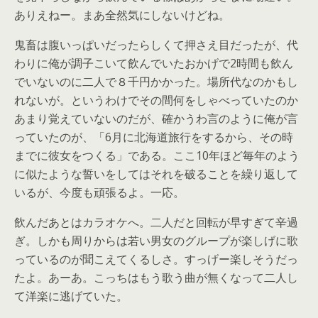
ありえねー。まあ全然気にしないけどね。
鬼畜は腹いっぱいだったらしくて押さえ目だったが、代
わりに俺が調子こいて飲んでいたおかげで2時間も飲ん
でいないのに二人で８千円かかった。場所代なのかもし
れないが。というわけでその間何をしゃべっていたのか
あまり覚えていないのだが、確かうわ言のように俺が言
っていたのが、「6月に北海道旅行をするから、その時
までに彼女をつくる」である。ここ10年ほど毎年のよう
に似たような誓いをしてはそれを破ることを繰り返して
いるが、今度も頑張るよ。一応。
飲んだあとはカラオケへ。二人だと回転が早すぎて辛過
ぎ。しかも周りからは若い男女のグループが楽しげに歌
っているのが聞こえてくるしさ。すっげー楽しそうだっ
たよ。あーあ。こっちはもう歌う曲が無くなって二人し
て洋楽に逃げていた。