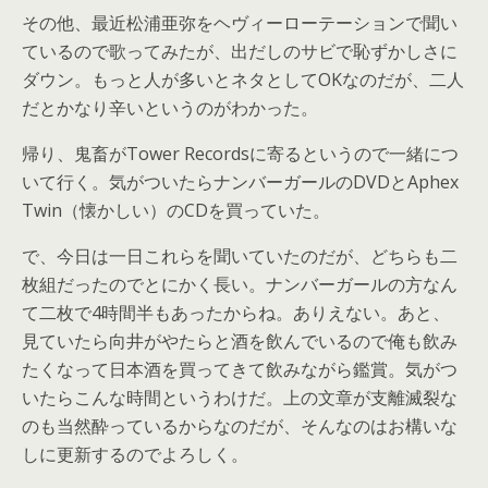
その他、最近松浦亜弥をヘヴィーローテーションで聞い
ているので歌ってみたが、出だしのサビで恥ずかしさに
ダウン。もっと人が多いとネタとしてOKなのだが、二人
だとかなり辛いというのがわかった。
帰り、鬼畜がTower Recordsに寄るというので一緒につ
いて行く。気がついたらナンバーガールのDVDとAphex
Twin（懐かしい）のCDを買っていた。
で、今日は一日これらを聞いていたのだが、どちらも二
枚組だったのでとにかく長い。ナンバーガールの方なん
て二枚で4時間半もあったからね。ありえない。あと、
見ていたら向井がやたらと酒を飲んでいるので俺も飲み
たくなって日本酒を買ってきて飲みながら鑑賞。気がつ
いたらこんな時間というわけだ。上の文章が支離滅裂な
のも当然酔っているからなのだが、そんなのはお構いな
しに更新するのでよろしく。