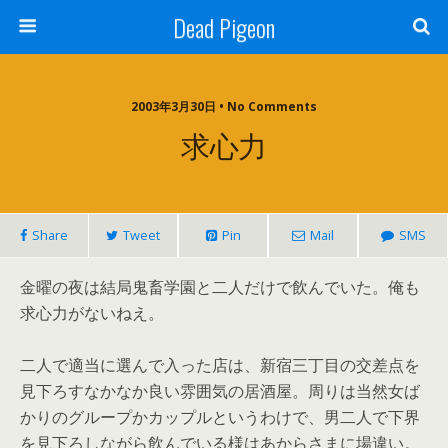
Dead Pigeon
2003年3月30日 • No Comments
求心力
Share
Tweet
Pin
Mail
SMS
金曜の夜は結局鬼畜学園と二人だけで飲んでいた。俺も
求心力がないねえ。
二人で適当に選んで入った店は、新宿三丁目の交差点を
見下ろすなかなか良い雰囲気の居酒屋。周りは当然女ば
かりのグループかカップルというわけで、男二人で下界
を見下ろしながら飲んでいる様はあからさまに場違い。