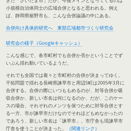
きた「さいたま市」だが、今後メインとなってくるのは
小規模自治体同士の広域合併となると思われる。例え
ば、静岡県裾野市も、こんな合併論議の中にある。
合併向け具体的研究へ 東部広域都市づくり研究会
研究会の様子（Googleキャッシュ）
こんな感じで、各市町村でも合併か否かということでず
いぶん揺れ動いているようだ。
それでも全国では着々と市町村の合併が決まってゆく。
干拓問題で揺れる長崎県諫早市と周辺5町は2005年3月に
合併する。合併の際にいつももめるのが、対等合併か吸
収合併か、新しい市名は何になるのか、だが、このケー
スの場合、それぞれのメンツを保つために対等合併とす
る一方、市が諫早市だけなのでそれほどもめなかったの
であろう、新しい市名は「諫早市」、市庁舎も現諫早市
庁舎を使うことが決まった。
（関連リンク）