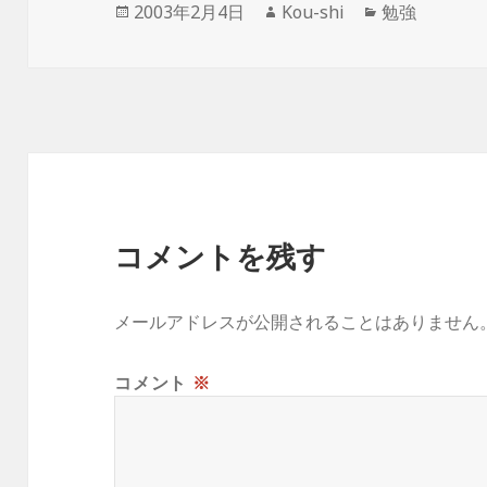
投
作
カ
2003年2月4日
Kou-shi
勉強
稿
成
テ
日:
者
ゴ
リ
ー
コメントを残す
メールアドレスが公開されることはありません
コメント
※