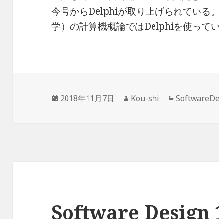
今号からDelphiが取り上げられてい
学）の計算機概論ではDelphiを使っ
投
作
カ
2018年11月7日
Kou-shi
SoftwareD
稿
成
テ
日:
者
ゴ
リ
ー
Software Desig