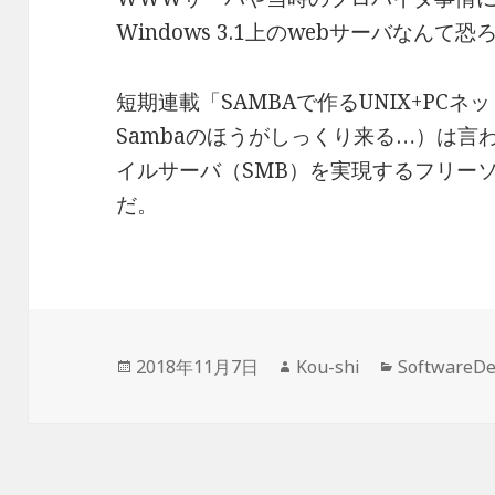
Windows 3.1上のwebサーバなん
短期連載「SAMBAで作るUNIX+PCネ
Sambaのほうがしっくり来る…）は言わず
イルサーバ（SMB）を実現するフリー
だ。
投
作
カ
2018年11月7日
Kou-shi
SoftwareD
稿
成
テ
日:
者
ゴ
リ
ー