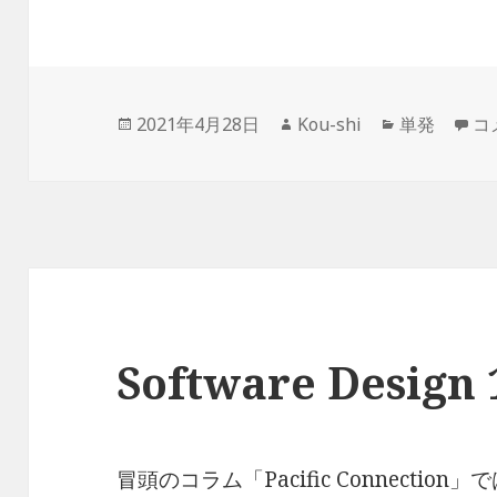
投
作
カ
De
2021年4月28日
Kou-shi
単発
コ
稿
成
テ
日:
者
ゴ
リ
ー
Software Desig
冒頭のコラム「Pacific Connection