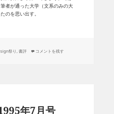
る。筆者が通った大学（文系のみの大
ていたのを思い出す。
Software Design 1995年8月号 に
esign祭り
,
書評
コメントを残す
n 1995年7月号