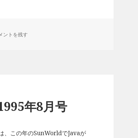
ad Pigeon 20周年 に
メントを残す
n 1995年8月号
」では、この年のSunWorldでJavaが