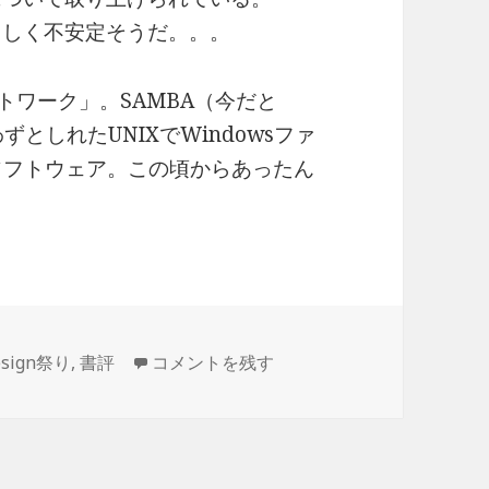
て恐ろしく不安定そうだ。。。
ットワーク」。SAMBA（今だと
としれたUNIXでWindowsファ
ソフトウェア。この頃からあったん
Software Design 1995年7月号 に
esign祭り
,
書評
コメントを残す