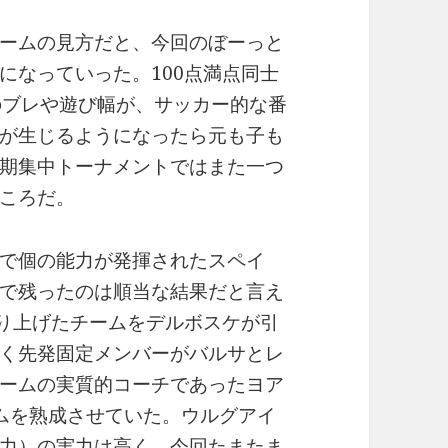
ームの見方だと、今回のぼーっと
になっていった。100点満点同士
のブレや遊び幅が、サッカー的な番
が生じるようになったら元も子も
期集中トーナメントではまた一つ
ころだ。
で個の能力が発揮されたスペイ
で残ったのは順当な結果だと言え
作り上げたチームをデルボスケが引
く先発固定メンバーがバルサとレ
ームの実質的コーチであったヨア
ムを熟成させていた。ウルグアイ
力）の実力は高く、今回たまたま