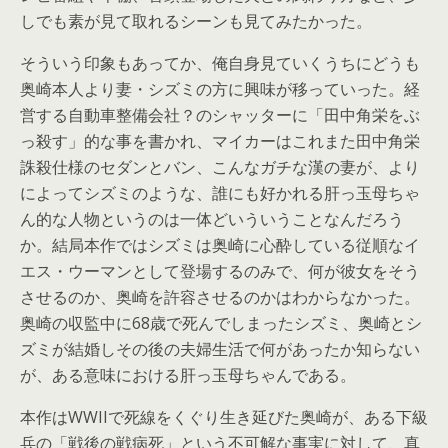
しでも素が見て取れるシーンも見てみたかった。
そういう印象もあってか、俺自身見ていくうちにどうも
奥崎本人より妻・シズミの方に興味が移っていった。経
営する自動車整備会社？のシャッターに「田中角栄をぶ
っ殺す」的な事を書かれ、マイカーはこれまた田中角栄
誅殺仕様のセダンとバン、こんなガチな漢の妻が、より
によってシズミのような、誰にも好かれる肝っ玉母ちゃ
ん的な人物というのは一体どいういうことなんだろう
か。結局本作ではシズミは奥崎に心酔している従順なイ
エス・ウーマンとして登場するのみで、何が彼女をそう
させるのか、奥崎を許容させるのかはわからなかった。
奥崎の収監中に68歳で死んでしまったシズミ、奥崎とシ
ズミが結婚しその後の夫婦生活で何があったか知らない
が、ある意味における肝っ玉母ちゃんである。
本作はWWIIで死線をくぐり生き延びた奥崎が、ある下級
兵の「戦後の戦病死」という不可解な事実に対して、真