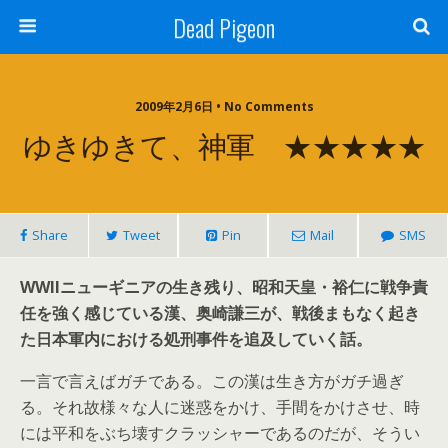
Dead Pigeon
2009年2月6日 • No Comments
ゆきゆきて、神軍 ★★★★★
Share
Tweet
Pin
Mail
SMS
WWIIニューギニアの生き残り、昭和天皇・裕仁に戦争責
任を強く感じている漢、奥崎謙三が、戦後まもなく起き
た日本軍内における処刑事件を追及していく話。
一言で言えばガチである。この漢は生き方がガチ過ぎ
る。それ故様々な人に迷惑をかけ、手間をかけさせ、時
には平和をぶち壊すクラッシャーであるのだが、そうい