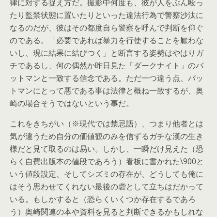
律に対する捉え方だ。撮影中何度も、彼が人をぶん殴っ
たり監禁状態に置いたりといった違法行為で警察沙汰に
なるのだが、彼はその都度自ら警察を呼んで判断を仰ぐ
のである。「必要であれば暴力を行使することを厭わな
いし、現に結果に結びつく」と断言する姿勢はやはりガ
チであるし、何の偶然か昨日見た「ダークナイト」のバ
ットマンと一致する信念である。ただ一つ違う点、バッ
トマンにとって悪である事は法律と概ね一致するが、奥
崎の場合そうではないという事だ。
これをきちがい（※現代では禁忌語）、つまり他者とは
気が違うため自分の価値観のみを信ずるガチな漢の生き
様だと見て取るのは易い。しかし、一瞬だけ見えた（恐
らく自費出版本の値段であろう）看板に書かれた\900と
いう値段設定、そしてシズミの存在が、どうしても俺に
はそう思わせてくれない最後の砦として立ちはだかって
いる。もしかすると（恐らくいくつか存在するであろ
う）奥崎関連の本や資料を見ると判断できるかもしれな