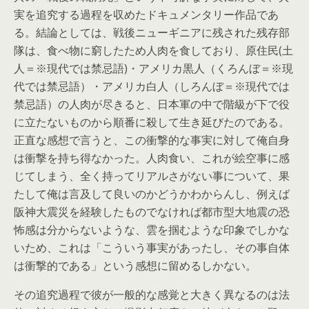
実を追究する過程を収めたドキュメンタリー作品であ
る。結論としては、戦後ニューギニアに残された残存部
隊は、食べ物に窮したため人肉を食しており、原住民(土
人＝※現代では禁忌語)・アメリカ黒人（くろんぼ＝※現
代では禁忌語）・アメリカ白人（しろんぼ＝※現代では
禁忌語）の人肉が尽きると、日本軍の中で階級が下で役
に立たないものから順番に殺して生き延びたのである。
正直な感想で言うと、この衝撃的な事実に対して俺自身
は衝撃を持ち得なかった。人肉食い、これが絵空事に感
じてしまう、全く持ってリアルさがない事について、果
たして俺は言及して良いのかどうかわからんし、例えば
阪神大震災を経験したものでなければ都市型大地震の恐
怖感は分からないような、雲を掴むような印象でしかな
いため、これは「こういう事実があったし、その事自体
は衝撃的である」という感想に留めるしかない。
その追究過程で彼が一般的な感覚と大きく異なるのは法