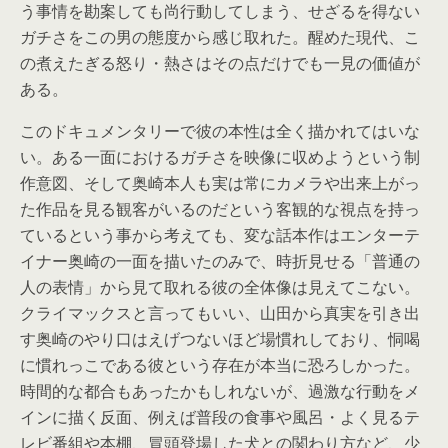
う事情を勘案しても尚行動してしまう、せざるを得ない
ガチさをこの男の態度から感じ取れた。醒めた現代、こ
の煮えたぎる怒り・熱さはその点だけでも一見の価値が
ある。
このドキュメンタリーで彼の本性は全く描かれてはいな
い。ある一面におけるガチさを映像に収めようという制
作意図、そして奥崎本人も実は常にカメラや出来上がっ
た作品を見る観客がいるのだという客観的な視点を持っ
ているという事から考えても、変な話本作はエンターテ
イナー奥崎の一面を描いたのみで、時折見せる「普通の
人の表情」から見て取れる彼の全体像は見えてこない。
クライマックスと言ってもいい、山田から真実を引き出
す奥崎のやり口はえげつないほど場慣れしており、恫喝
に慣れっこである彼という存在が本当に恐ろしかった。
時間的な都合もあったかもしれないが、過激な行動をメ
インに描く反面、例えば普段の食事や風呂・よく見るテ
レビ番組や本棚、冒頭登場した犬との関わり方など、少