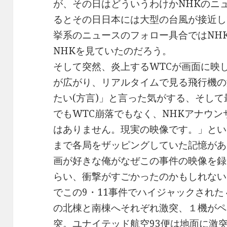
が、その日はどういうわけかNHKのニ
るとその日日本には大型の台風が接近し
挙系のニュースのフォロー具合ではNH
NHKを見ていたのだろう。
そして突然、炎上するWTCが画面に映
が広がり、リアルタイムで見る飛行機の
たい(方言)」と言った気がする、そし
でもWTC崩落でもなく、NHKアナウ
はありません。現実の映像です。」とい
まで各局をザッピングしていた記憶があ
画が好きな俺がなぜこの事件の映像を録
らい、衝撃がすごかったのかもしれない
でこの9・11事件でハイジャックされた
の北棟と南棟へそれぞれ激突、１機がペ
突。ユナイテッド航空93便は地面に激