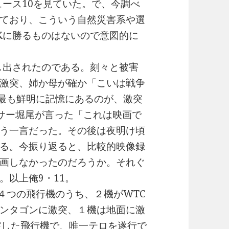
ュース10を見ていた。で、今調べ
ており、こういう自然災害系や選
Kに勝るものはないので意図的に
し出されたのである。刻々と被害
激突、姉か母が確か「こいは戦争
て最も鮮明に記憶にあるのが、激突
ンサー堀尾が言った「これは映画で
う一言だった。その後は夜明け頃
る。今振り返ると、比較的映像録
画しなかったのだろうか。それぐ
。以上俺9・11。
４つの飛行機のうち、２機がWTC
ンタゴンに激突、１機は地面に激
突した飛行機で、唯一テロを遂行で