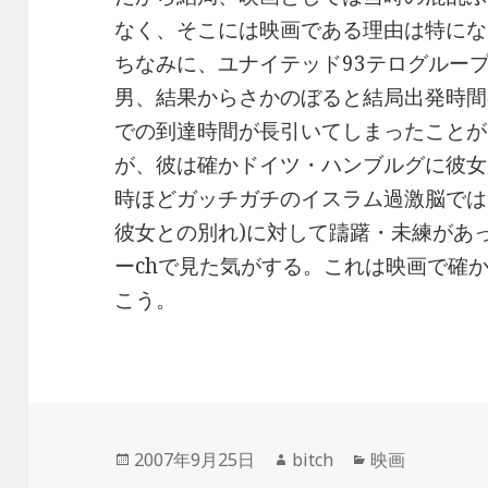
なく、そこには映画である理由は特にな
ちなみに、ユナイテッド93テログルー
男、結果からさかのぼると結局出発時間
での到達時間が長引いてしまったことが
が、彼は確かドイツ・ハンブルグに彼女
時ほどガッチガチのイスラム過激脳では
彼女との別れ)に対して躊躇・未練があ
ーchで見た気がする。これは映画で確
こう。
投
作
カ
2007年9月25日
bitch
映画
稿
成
テ