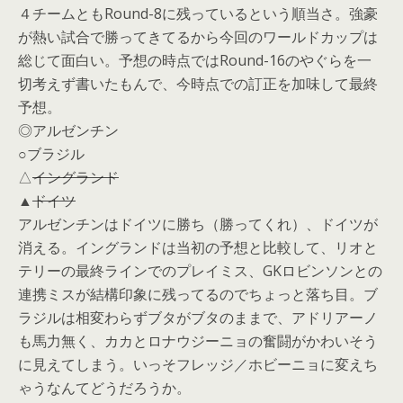
４チームともRound-8に残っているという順当さ。強豪
が熱い試合で勝ってきてるから今回のワールドカップは
総じて面白い。予想の時点ではRound-16のやぐらを一
切考えず書いたもんで、今時点での訂正を加味して最終
予想。
◎アルゼンチン
○ブラジル
△
イングランド
▲
ドイツ
アルゼンチンはドイツに勝ち（勝ってくれ）、ドイツが
消える。イングランドは当初の予想と比較して、リオと
テリーの最終ラインでのプレイミス、GKロビンソンとの
連携ミスが結構印象に残ってるのでちょっと落ち目。ブ
ラジルは相変わらずブタがブタのままで、アドリアーノ
も馬力無く、カカとロナウジーニョの奮闘がかわいそう
に見えてしまう。いっそフレッジ／ホビーニョに変えち
ゃうなんてどうだろうか。