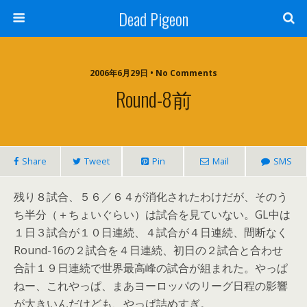
Dead Pigeon
2006年6月29日 • No Comments
Round-8前
Share
Tweet
Pin
Mail
SMS
残り８試合、５６／６４が消化されたわけだが、そのう
ち半分（＋ちょいぐらい）は試合を見ていない。GL中は
１日３試合が１０日連続、４試合が４日連続、間断なく
Round-16の２試合を４日連続、初日の２試合と合わせ
合計１９日連続で世界最高峰の試合が組まれた。やっぱ
ねー、これやっぱ、まあヨーロッパのリーグ日程の影響
が大きいんだけども、やっぱ詰めすぎ。