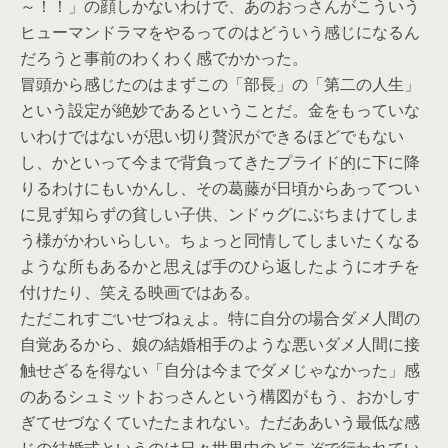
～！！」の顔しかないわけで、あのおっさんがこういう
ヒューマンドラマをやるってのはどういう感じになるん
だろうと事前のわくわく感でかかった。
冒頭から感じたのはまずこの「部長」の「第二の人生」
という設定が絶妙であるということだ。金をもっていな
いわけではないが思い切り贅沢ができるほどでもない
し、かといって今まで背負ってきたプライド的に下に降
りるわけにもいかんし、その葛藤が日頃からあってつい
に見ず知らずの貧しい子供、ンドゥグにぶちまけてしま
う様がかわいらしい。ちょっと同情してしまいたくなる
ような所もあるかと思えば手のひら返したようにオチを
付けたり、笑える映画ではある。
ただこれすごいせづねぇよ。特に自分の場合ダメ人間の
自覚あるから、娘の結婚相手のような悪いダメ人間に接
触せざるを得ない「自分は今までダメじゃなかった」感
のあるシュミットおっさんという構図がもう、おかしす
ぎてせづなくていたたまれない。ただああいう最低な感