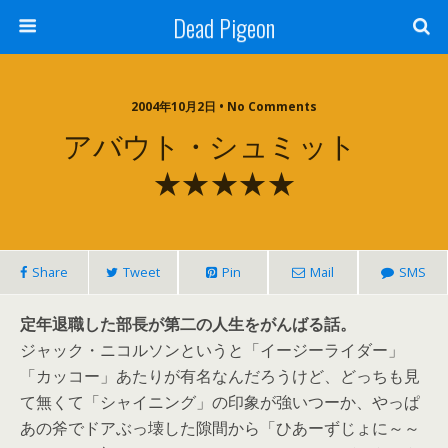
Dead Pigeon
2004年10月2日 • No Comments
アバウト・シュミット
★★★★★
Share
Tweet
Pin
Mail
SMS
定年退職した部長が第二の人生をがんばる話。
ジャック・ニコルソンというと「イージーライダー」
「カッコー」あたりが有名なんだろうけど、どっちも見
て無くて「シャイニング」の印象が強いつーか、やっぱ
あの斧でドアぶっ壊した隙間から「ひあーずじょに～～