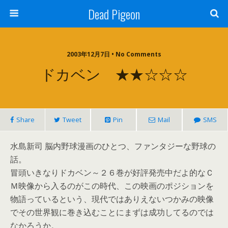
Dead Pigeon
2003年12月7日 • No Comments
ドカベン ★★☆☆☆
Share
Tweet
Pin
Mail
SMS
水島新司 脳内野球漫画のひとつ、ファンタジーな野球の
話。
冒頭いきなりドカベン～２６巻が好評発売中だよ的なＣ
Ｍ映像から入るのがこの時代、この映画のポジションを
物語っているという、現代ではありえないつかみの映像
でその世界観に巻き込むことにまずは成功してるのでは
なかろうか。