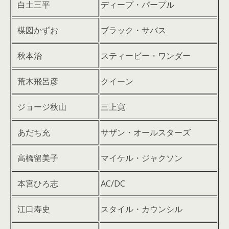
白土三平
ディープ・パープル
楳図かずお
ブラック・サバス
秋本治
スティービー・ワンダー
荒木飛呂彦
クイーン
ジョージ秋山
三上寛
あだち充
サザン・オールスターズ
高橋留美子
マイケル・ジャクソン
本宮ひろ志
AC/DC
江口寿史
スタイル・カウンシル