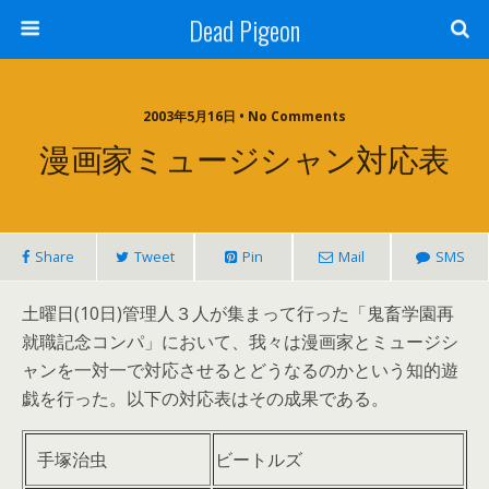
Dead Pigeon
2003年5月16日 • No Comments
漫画家ミュージシャン対応表
Share
Tweet
Pin
Mail
SMS
土曜日(10日)管理人３人が集まって行った「鬼畜学園再
就職記念コンパ」において、我々は漫画家とミュージシ
ャンを一対一で対応させるとどうなるのかという知的遊
戯を行った。以下の対応表はその成果である。
手塚治虫
ビートルズ