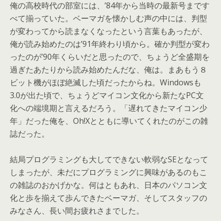
俺の高校時代の部室には、’84年から当時の最新号まです
べて揃っていた。ベーマガを懐かしむ声の中には、判型
が変わってから読まなくなったという言葉もあったが、
俺が読み始めたのは’91年終わり頃から。確か判型が変わ
ったのが’90年くらいだと思ったので、ちょうど全盛期を
過ぎたあたりから読み始めたんだな、俺は。まあもう８
ビット機がほぼ絶滅した頃だったからね。Windowsも
3.0が出た頃で、ちょうどマイコン文化から新たなPC文
化への端境期と言えるだろう。「遅れてきたマイコン少
年」だった俺を、Oh!Xとともに導いてくれたのがこの雑
誌だった。
結局プログラミングも大してできない軟弱なSEとなって
しまったが、未だにプログラミングに興味があるのもこ
の雑誌のおかげかな。何はともあれ、日本のパソコン文
化と歩を揃えて歩んできたベーマガ、そしてスタッフの
みなさん、長い間お疲れさまでした。