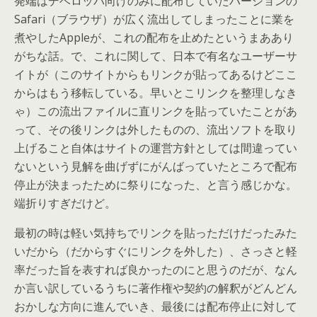
発端はデベロッパ向けのみに配布していたバージョンの
Safari（ブラウザ）が広く流出してしまったことに業を
煮やしたAppleが、これの配布を止めたというまああり
がちな話。で、これに関して、日本で有名なユーザーサ
イトが（このサイトからもリンクが貼ってあるけどここ
からはもう移転している。早いとこリンクを整理しなき
ゃ）この流出ファイルに直リンクを貼っていたことがあ
って、その後リンクは外したものの、流出ソフトを取り
上げること自体はサイトの運営方針としては間違ってい
ないという見解を曲げずにがんばっていたところで配布
停止が決まったために祭りになった、と言う感じかな。
端折りすぎだけど。
最初の時は軽い気持ちでリンクを貼っただけだったみた
いだから（だからすぐにリンクを外した）、さっさと軽
率だった旨を表すれば良かったのにと思うのだが、なん
か言い訳しているうちに著作権や契約の解釈がどんどん
おかしな方向に進んでいき、最後には配布停止に対して