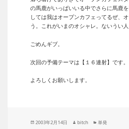
の馬鹿がいっぱいいる中でさらに馬鹿を
しては我はオープンカフェってるぜ、オ
う。これがいまのオシャレ。ないうい人
ごめんギブ。
次回の予備テーマは【１６連射】です。
よろしくお願いします。
投
作
カ
2003年2月14日
bitch
単発
稿
成
テ