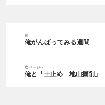
投
稿
前
俺がんばってみる週間
ナ
前
ビ
の
ゲ
投
ー
稿:
次ページへ
シ
俺と「土止め 地山掘削」
次
ョ
の
ン
投
稿: