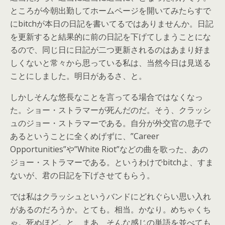
ところが今朝出勤してホームページを開いてみたらすで
にbitchが本日の日記を書いてるではありませんか。日記
を更新すると結果的に前の日記を下げてしまうことにな
るので、同じ日に日記が二つ更新されるのはあまり好ま
しくないと常々から思っている私は、当然今日は見送る
ことにしました。明日があるさ、と。
しかしそんな悠長なことを言ってる場合ではなくなっ
た。ショー・ストラマーが死んだのだ。そう、クラッシ
ュのジョー・ストラマーである。自分が外交官の息子で
あるということに全くめげずに、”Career
Opportunities”や”White Riot”などの曲を歌った、あの
ジョー・ストラマーである。というわけでbitchよ、すま
ないが、君の日記を下げさせてもらう。
では私はクラッシュというバンドにどれぐらい思い入れ
があるのだろうか。とても。相当。かなり。めちゃくち
ゃ。死ぬほど。と、まあ、そんな感じの単語を並べても