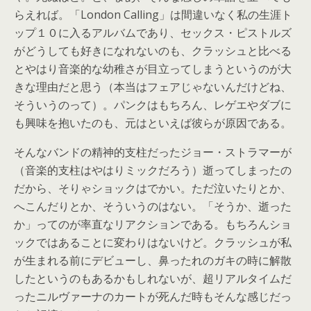
らえれば。「London Calling」は間違いなく私の生涯ト
ップ１０に入るアルバムであり、セックス・ピストルズ
がどうしても好きになれないのも、クラッシュと比べる
とやはり音楽的な幼稚さが目立ってしまうというのが大
きな理由だと思う（本当はフェアじゃないんだけどね、
そういうのって）。パンクはもちろん、レゲエやダブに
も興味を抱いたのも、元はといえば彼らが原因である。
そんなバンドの精神的支柱だったジョー・ストラマーが
（音楽的支柱はやはりミックだろう）逝ってしまったの
だから、そりゃショックはでかい。ただ泣いたりとか、
へこんだりとか、そういうのはない。「そうか、逝った
か」ってのが率直なリアクションである。もちろんショ
ックではあることに変わりはないけど。クラッシュが私
が生まれる前にデビューし、鼻ったれのガキの時に解散
したというのもあるかもしれないが、超リアルタイムだ
ったニルヴァーナのカートが死んだ時もそんな感じだっ