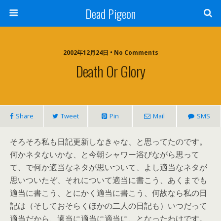
Dead Pigeon
2002年12月24日 • No Comments
Death Or Glory
Share
Tweet
Pin
Mail
SMS
そろそろ私も日記更新しなきゃな、と思ってたのです。
何かネタないかな、と今朝シャワー浴びながら思って
て、で何か適当なネタが思いついて、よし適当なネタが
思いついたぞ、それについて適当に書こう、あくまでも
適当に書こう、とにかく適当に書こう、何故なら私の日
記は（そしておそらくほかの二人の日記も）いつだって
適当だから、適当に適当に適当に、となったわけです。