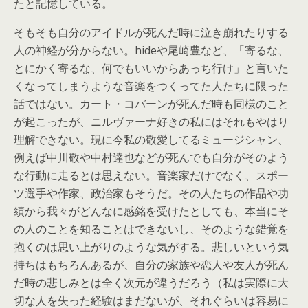
たと記憶している。
そもそも自分のアイドルが死んだ時に泣き崩れたりする
人の神経が分からない。hideや尾崎豊など、「寄るな、
とにかく寄るな、何でもいいからあっち行け」と言いた
くなってしまうような音楽をつくってた人たちに限った
話ではない。カート・コバーンが死んだ時も同様のこと
が起こったが、ニルヴァーナ好きの私にはそれもやはり
理解できない。現に今私の敬愛してるミュージシャン、
例えば中川敬や中村達也などが死んでも自分がそのよう
な行動に走るとは思えない。音楽家だけでなく、スポー
ツ選手や作家、政治家もそうだ。その人たちの作品や功
績から我々がどんなに感銘を受けたとしても、本当にそ
の人のことを知ることはできないし、そのような錯覚を
抱くのは思い上がりのような気がする。悲しいという気
持ちはもちろんあるが、自分の家族や恋人や友人が死ん
だ時の悲しみとは全く次元が違うだろう（私は実際に大
切な人を失った経験はまだないが、それぐらいは容易に