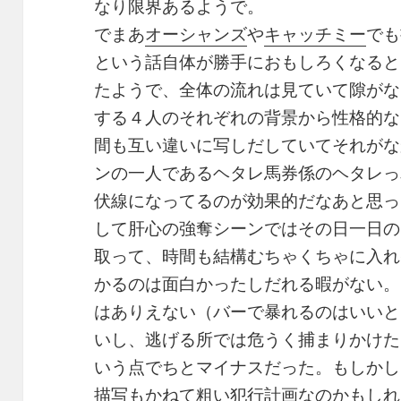
なり限界あるようで。
でまあ
オーシャンズ
や
キャッチミー
でも
という話自体が勝手におもしろくなると
たようで、全体の流れは見ていて隙がな
する４人のそれぞれの背景から性格的な
間も互い違いに写しだしていてそれがな
ンの一人であるヘタレ馬券係のヘタレっ
伏線になってるのが効果的だなあと思っ
して肝心の強奪シーンではその日一日の
取って、時間も結構むちゃくちゃに入れ
かるのは面白かったしだれる暇がない。
はありえない（バーで暴れるのはいいと
いし、逃げる所では危うく捕まりかけた
いう点でちとマイナスだった。もしかし
描写もかねて粗い犯行計画なのかもしれ