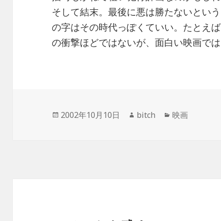
そして結末。最後に悪は勝たないというき
の字はその時代っぽくていい。たとえば
の衝撃ほどではないが、面白い映画では
投
作
カ
2002年10月10日
bitch
映画
稿
成
テ
日:
者
ゴ
リ
ー