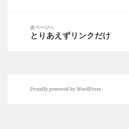
ビ
の
ゲ
投
ー
稿:
次ページへ
シ
とりあえずリンクだけ
次
ョ
の
ン
投
稿:
Proudly powered by WordPress