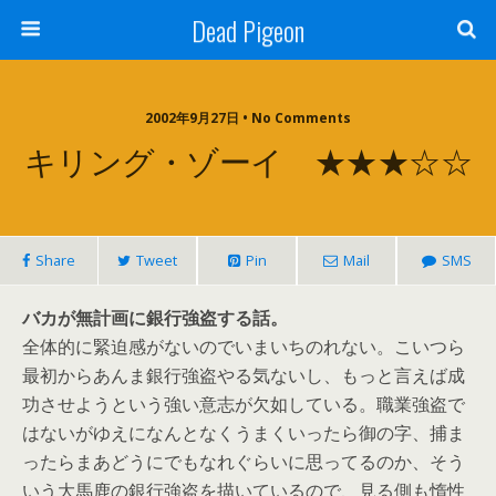
Dead Pigeon
2002年9月27日 • No Comments
キリング・ゾーイ ★★★☆☆
Share
Tweet
Pin
Mail
SMS
バカが無計画に銀行強盗する話。
全体的に緊迫感がないのでいまいちのれない。こいつら
最初からあんま銀行強盗やる気ないし、もっと言えば成
功させようという強い意志が欠如している。職業強盗で
はないがゆえになんとなくうまくいったら御の字、捕ま
ったらまあどうにでもなれぐらいに思ってるのか、そう
いう大馬鹿の銀行強盗を描いているので、見る側も惰性