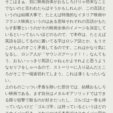
そこはまぁ、別に映画自体がおもしろけりゃ些末なこと
でないのと言われたらばそうかもしれんが、この言語と
いうのは結構大事で、たとえば特徴的なイタリア映画や
フランス映画というのはある意味それぞれの言語がもた
らす影響というのがその映画全体のイメージを決定して
いるといってもいいほどのもので、で本作は、たとえば
英語を話してるのに書いてる字はロシア語とか、もうそ
こがもんのすごく矛盾してるのです。これはかなり気に
なるし、ロシア人が「サウンズグーッド！！」なんても
う、おもいっっきり英語じゃねぇかよそれよと思うよう
なセリフをしゃべるので、ストーリーに入り込んだとこ
ろがそこで一端途切れてしまう。これは凄くもったいな
い。
上のものごっつい矛盾を除いた部分では、結構おもしろ
い映画である。まず自分はメタルギアソリッドではでき
る限り狙撃で殺るのが好きだったし、ゴルゴは一巻も持
っていないけど「ゴルゴ学」は持っているというほどの