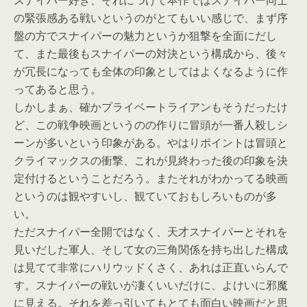
スナイパー好き、それにつけて本作ではスナイパー同士
の緊張感ある戦いというのがとてもいい感じで、まず序
盤の方でスナイパーの魅力というか狙撃を全面にだし
て、また最後もスナイパーの対決という構成から、後々
が冗長になっても全体の印象としてはよくなるように作
ってあると思う。
しかしまぁ、確かプライベートライアンもそうだったけ
ど、この戦争映画というのの作りに冒頭が一番人殺しシ
ーンが多いという印象がある。やはりポイントは冒頭と
クライマックスの衝撃、これが見終わった後の印象を決
定付けるということだろう。またそれがわかってる映画
というのは観やすいし、観ていておもしろいものが多
い。
ただスナイパー全開ではなく、天才スナイパーとそれを
見いだした軍人、そして女の三角関係を持ち出した構成
は見てて非常にハリウッドくさく、あれは正直いらんで
す。スナイパーの戦いが凄くいいだけに、よけいに邪魔
に見える。それを差っ引いてもとても面白い映画だと思