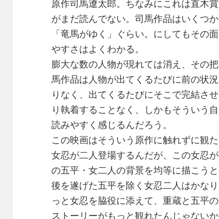
原作司馬遼太郎。ちなみにこれは直木賞
がまだ読んでない。司馬作品はいくつか
「竜馬がゆく」ぐらい。にしてもその面
やすさはよくわかる。
膨大な数の人物が現れては消え、その把
馬作品は人物が出てくるたびに前の状況
りなく、出てくるたびにそこで完結させ
り執着することなく、しかもそういう自
読みやすく感じるんだろう。
この映画はそういう原作に触れずに観た
女忍が二人登場するんだが、この女忍が
の五平・女二人の背景を均等に描こうと
後を遂げた五平を除く女忍二人はかなり
っと女忍を脇役に添えて、重蔵と五平の
ストーリーがもっと観れたんじゃないか