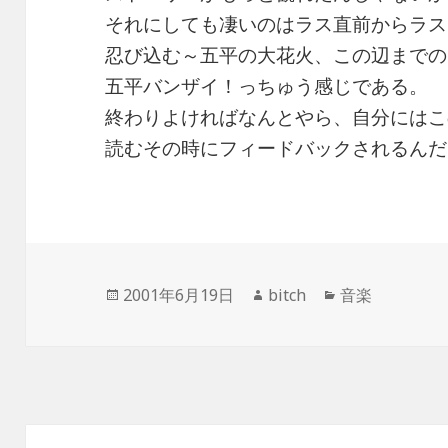
それにしても凄いのはラス直前からラス
忍び込む～五平の大花火、この辺までの
五平バンザイ！っちゅう感じである。
終わりよければなんとやら、自分にはこ
読むその時にフィードバックされるんだ
投
作
カ
2001年6月19日
bitch
音楽
稿
成
テ
日:
者
ゴ
リ
ー