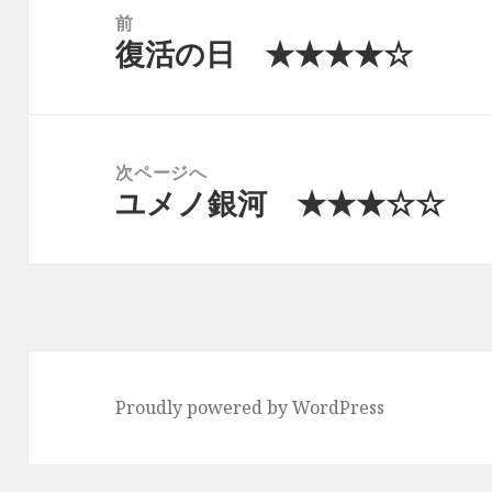
稿
前
復活の日 ★★★★☆
ナ
前
ビ
の
ゲ
投
ー
稿:
次ページへ
シ
ユメノ銀河 ★★★☆☆
次
ョ
の
ン
投
稿:
Proudly powered by WordPress