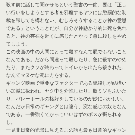
殺す前に話して聞かせるという聖書の一節、要は「正し
い行いをしようとする者を邪魔するヤツには懲罰的な制
裁を課しても構わない、むしろそうすることが神の意思
である」ということだが、自分が神懸かり的に死を免れ
ると、神の存在を近くに感じたとかって急に殺しをやめ
てしまう。
この映画の中の人間にとって殺すなんて屁でもないこと
なんである。だから間違って殺したり、急に殺すのやめ
たり、またクソが終わってトイレから出たら殺された、
なんてマヌケな死に方をする。
ギャング映画で重要なファクターである銃殺しが結構い
い加減に扱われ、ヤク中を介抱したり、脳ミソをふいた
り、バレーボールの格好をしているのが妙におかしい。
なんだか日常のギャングとは違う、変な感じの奴らなん
である。一番強くてかっこいいはずのボスが掘られる
し。
一見非日常的光景に見えるこの話も最も日常的なギャン