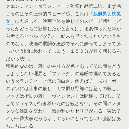
クエンティン・タランティーノ監督作品第二弾。まず感
じるのはその圧倒的スピード感。これは
「鮫肌男と桃尻
女」
にも通じる、映画全体を通じてのスピード感だ（ど
っちがどっちに影響したかと言えば、まあ作られた年か
ら考えるとパルプが先）。結末を早く知りたいというも
のでなく、映画の展開が絶妙でそれに酔ってしまってあ
っという間に終わってしまう。１５０分が短く感じるん
だから凄い。
印象的なのは、殺しのやり方が色々あってその間をどう
しようもない理屈と「ファック」の連呼で埋めてあると
いうタランティーノ流の面白さ。例えばチーズバーガー
のヤツには仕事の殺し、カマ掘り野郎には怒りの殺し、
ブッチは衝動の殺し、ヴィンセントは間違って殺し、そ
してジュイスが行き着いたのは殺さない。その間にメタ
クソな雑談を交わし、気の利いたセリフがある。実はそ
れが一番大事だっちゅうぐらいにどうでもいい会話はあ
ちこちにある。