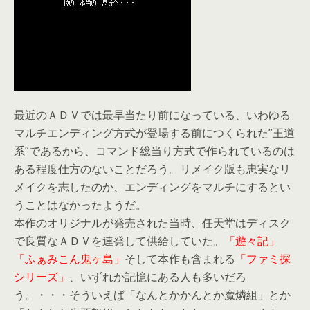
最近のＡＤＶでは最早当たり前になっている、いわゆる
マルチエンディング方式が登場する前につくられた”王道
系”であるから、コマンド総当り方式で作られているのは
ある程度仕方のないことだろう。リメイク版も忠実なリ
メイクを志したのか、エンディングをマルチにするとい
うことはなかったようだ。
本作のオリジナルが発売された当時、任天堂はディスク
で良質なＡＤＶを連発して供給していた。
「遊々記」
「ふぁみこん鬼ヶ島」
そして本作も含まれる
「ファミ探
シリーズ」
、いずれか記憶にある人も多いだろ
う。・・・そういえば「なんとかかんとか魔燐組」とか