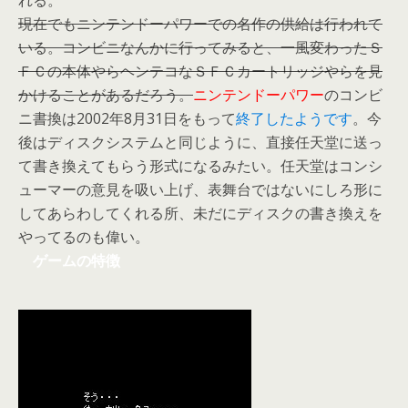
れる。
現在でもニンテンドーパワーでの名作の供給は行われて
いる。コンビニなんかに行ってみると、一風変わったＳ
ＦＣの本体やらヘンテコなＳＦＣカートリッジやらを見
かけることがあるだろう。
ニンテンドーパワー
のコンビ
ニ書換は2002年8月31日をもって
終了したようです
。今
後はディスクシステムと同じように、直接任天堂に送っ
て書き換えてもらう形式になるみたい。任天堂はコンシ
ューマーの意見を吸い上げ、表舞台ではないにしろ形に
してあらわしてくれる所、未だにディスクの書き換えを
やってるのも偉い。
ゲームの特徴