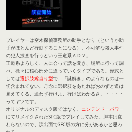
プレイヤーは空木探偵事務所の助手となり（というか助
手がほとんど行動することになる）、不可解な殺人事件
の犯人捜査を行うという王道系ＡＤＶ。
王道系よろしく、人に会って話を聞き、場所に行って調
べ、徐々に核心部分に迫っていくタイプである。形式と
しては
選択肢総当り型
で、「謎解き」のようなものは一
切含まれてない。丹念に選択肢をあたればおのずと道は
見えてくる、迷わず行けよ、行けばわかるさ、・・・・
ってヤツです。
オリジナルのディスク版ではなく、
ニンテンドーパワー
にてリメイクされたSFC版でプレイしてみた。脚本は変
わらないので、演出面でSFC版の方に分があるかと思わ