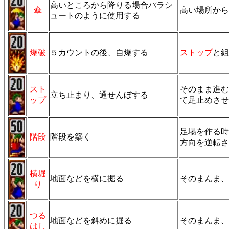
高いところから降りる場合パラシ
傘
高い場所から
ュートのように使用する
爆破
５カウントの後、自爆する
ストップ
と組
スト
そのまま進む
立ち止まり、通せんぼする
ップ
て足止めさせ
足場を作る時
階段
階段を築く
方向を逆転さ
横堀
地面などを横に掘る
そのまんま、
り
つる
地面などを斜めに掘る
そのまんま、
はし