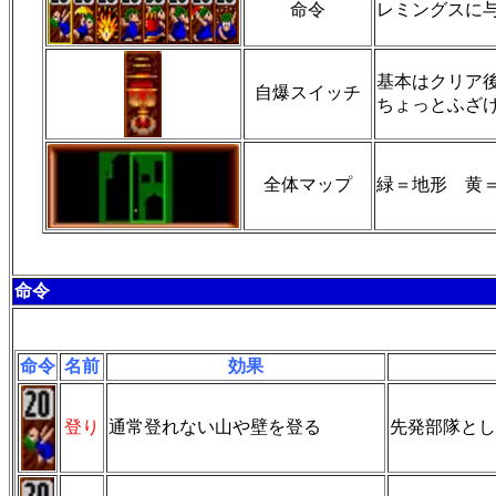
命令
レミングスに
基本はクリア
自爆スイッチ
ちょっとふざ
全体マップ
緑＝地形 黄
命令
命令
名前
効果
登り
通常登れない山や壁を登る
先発部隊とし