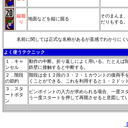
縦掘
そのまんま、
地面などを縦に掘る
り
だりもする。
名前に関しては正式な名称があるが直感でわかりにく
よく使うテクニック
１．キャ
動作の中断。折り返しによく用いる。たとえば
ンセル
鉄壁に接触すると中断する。
２．階段
階段は全１２段の３・２・１カウントの後両手
の節約
くことができる。これを利用すると１・２ドッ
３．スタ
ピンポイントの入力が求められる場合、一度ス
ートボタ
う一度スタートを押して再開させると意図して
ン