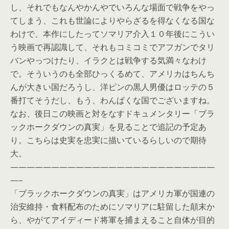
し、それでもなんやかんやでいろんな場面で戦争をやっ
てしまう、これも世論によりやらざるを得なくなる国な
わけで、本作にしたってソマリア介入１０年後にこうい
う映画で再認識して、それもコミコミでアフガンでタリ
バンやっつけたり、イラクとは戦争する気満々なわけ
で。そういうのも全部ひっくるめて、アメリカはちんち
んが大きい国だろうし、洋ピンの黒人男優はロッテの５
番打てそうだし、もう、わんぱくな国でございますね。
なお、後日この映画と対をなすドキュメンタリー「ブラ
ックホークダウンの真実」を見ることで追記の予定あ
り。こちらは史実を忠実に描いているらしいので期待
大。
—————————————————————————
—–
「ブラックホークダウンの真実」はアメリカ軍が国連の
治安維持・食料配布のためにソマリアに駐留した顛末か
ら、やがてアイディード将軍を捕まえること自体が目的