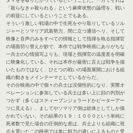
タマをを取りたがっているということだ。一方でそれは
「殺らなきゃ殺られる」という麻痺状態の論理を、戦い
の前提にしているということでもある。
そういう激しい戦場の中で生死をやり取りしているソル
ジャーとソマリア武装勢力、間に立つ通信ヘリ、そして
映像と音声のみをすべての情報として指揮を執る指揮官
の場面切り替えが妙で、本作では戦争映画にありがちな
一兵士の心情描写よりも、現場と指揮官の温度差を明確
に映像化している。それは本作が厳密に言えば戦争を描
いたものではなく、ひとつの戦いの場面展開における組
織の動きをメインテーマとしているからだ。
その分映画の中で個々の兵士は没個性的になり、実際オ
ペレーションに参加している兵士は多い上に顔の判別が
つかず（多くはスティーブンジェラードかピーターアー
ツに見える）、ましてやソマリア側は総体としてしか描
かれていない。その結果の１９：１０００という単純に
死者数で見た場合の圧倒的な差は、兵士よりも組織に視
点を置いたこの映画では単に戦力の違いによるものと受