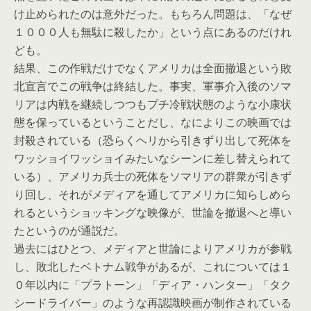
け止められたのは意外だった。もちろん問題は、「なぜ
１０００人も無駄に殺したか」という点にあるのだけれ
ども。
結果、この作戦だけでなくアメリカは全面撤退という敗
北宣言でこの戦争は終結した。事実、軍事介入後のソマ
リアは内戦を継続しつつもプチ冷戦状態のような小康状
態を保っているということだし、なによりこの映画では
封殺されている（恐らくヘリから引きずり出して死体を
ワッショイワッショイみたいなシーンに差し替えられて
いる）、アメリカ兵士の死体をソマリアの群衆が引きず
り回し、それがメディアを通してアメリカに知らしめら
れるというショッキングな映像が、世論を撤退へと導い
たというのが通説だ。
過去にはひとつ、メディアと世論によりアメリカが参戦
し、敗北したベトナム戦争があるが、これについては１
０年以内に「プラトーン」「ディア・ハンター」「タク
シードライバー」のような再認識映画が制作されている