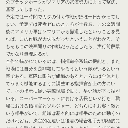
のブラックホークがソマリアの武装勢力によって撃沈、
墜落してしまった。
予定では一時間でカタの付く作戦がほぼ一日かかってし
まい、予定では死者ゼロのところが十数名、この２週間
後にアメリカ軍はソマリアから撤退したということを見
れば、この作戦が大失敗だったということがわかる。そ
もそもこの映画通りの作戦だったとしたら、実行前段階
でかなり無理あるが。
本作で描かれているのは、指揮命令系統の機能と、また
戦場には自分を是非殺してやろうという敵がいるという
事である。軍隊に限らず組織のあるところには全体とし
てうまく機能するように調整する指揮官が上の方にい
て、その指示に従い実際現場で動く、早い話が下っ端が
いる。スーパーマーケットにおける店長とレジ打ち、戦
場における指揮官とソルジャー、どちらにもお客・敵と
いう相手がいて、組織は基本的には相手のために動くの
だけれども、決定的な違いは後者の場合相手が積極的に